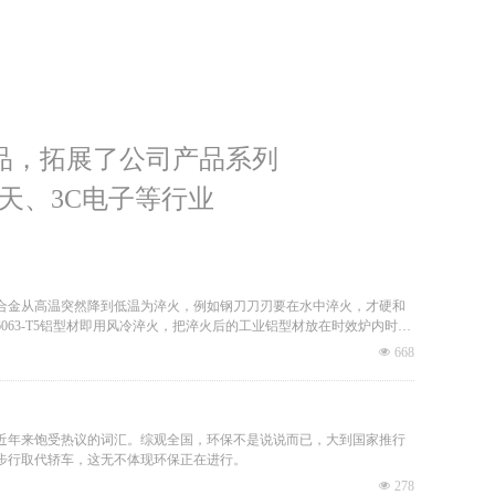
品，拓展了公司产品系列
天、3C电子等行业
合金从高温突然降到低温为淬火，例如钢刀刀刃要在水中淬火，才硬和
63-T5铝型材即用风冷淬火，把淬火后的工业铝型材放在时效炉内时效
在金属所有合金中，唯独只有铝合金可以通过时效来增加强度
넶
668
近年来饱受热议的词汇。综观全国，环保不是说说而已，大到国家推行
步行取代轿车，这无不体现环保正在进行。
넶
278