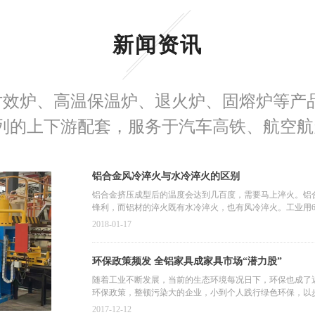
新闻资讯
时效炉、高温保温炉、退火炉、固熔炉等产
列的上下游配套，服务于汽车高铁、航空航
铝合金风冷淬火与水冷淬火的区别
铝合金挤压成型后的温度会达到几百度，需要马上淬火。铝
锋利，而铝材的淬火既有水冷淬火，也有风冷淬火。工业用60
一定时间，铝型材内部结晶重新排列，机械强度明显提高。
2018-01-17
环保政策频发 全铝家具成家具市场“潜力股”
随着工业不断发展，当前的生态环境每况日下，环保也成了
环保政策，整顿污染大的企业，小到个人践行绿色环保，以
2017-12-12