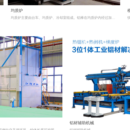
均质炉
均质炉主要由台车、均质炉、冷却室组成。铝棒在均质炉内经过加温与保温后，使得铝棒金相组织变化并均匀化，经台车运输，到达冷却室后通过水冷急剧冷却，从而获得的效果，是目前铝挤压行业逐渐推行的一种工艺
铝材辅助机械