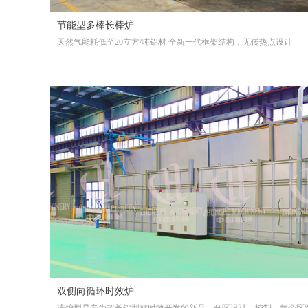
节能型多棒长棒炉
天然气能耗低至20立方/吨铝材 全新一代框架结构，无传热点设计
双侧向循环时效炉